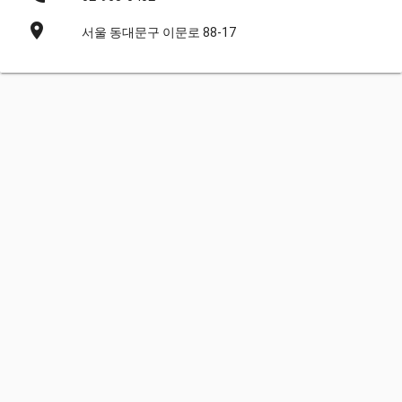
place
서울 동대문구 이문로 88-17