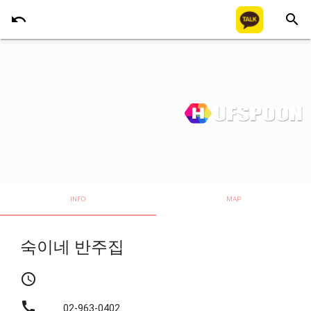
undo
search
INFO
MAP
숙이네 반주집
schedule
call
02-963-0402