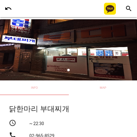
undo
search
INFO
MAP
닭한마리 부대찌개
schedule
~ 22:30
call
02-965-8529