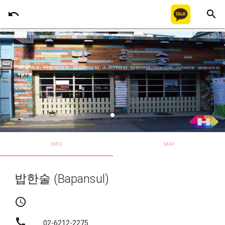
undo
search
INFO
MAP
밥한술 (Bapansul)
schedule
call
02-6212-2275