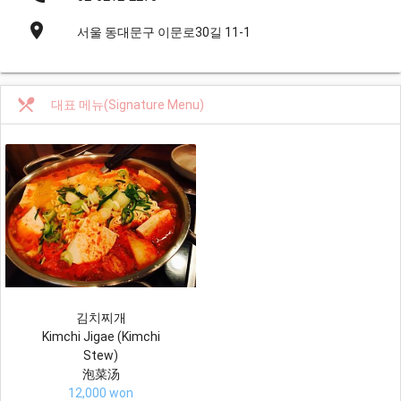
place
서울 동대문구 이문로30길 11-1
restaurant_menu
대표 메뉴(Signature Menu)
김치찌개
Kimchi Jigae (Kimchi
Stew)
泡菜汤
12,000 won